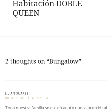
Habitación DOBLE
de
QUEEN
entradas
2 thoughts on “
Bungalow
”
LILIAN SUAREZ
JULIO 16, 2019 A LAS 2:25 PM
Toda nuestra familia se quedó aquí y nunca ocurrió tal