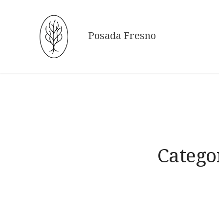
Skip
to
content
Posada Fresno
Catego