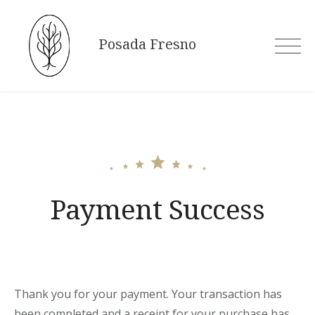
Skip
to
Posada Fresno
content
Payment Success
Thank you for your payment. Your transaction has
been completed and a receipt for your purchase has